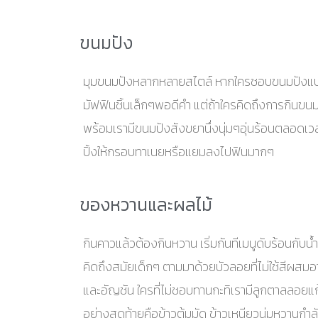
ขนมปัง
มุมขนมปังหลากหลายสไตล์ หากใครชอบขนมปังแบบ
มัฟฟินชิ้นเล็กๆพอดีคำ แต่ถ้าใครคิดถึงการกินขนม
พร้อมเรามีขนมปังสังขยานึ่งนุ่มๆอุ่นร้อนตลอดเ
ปิ้งให้กรอบทาเนยหรือแยมลงไปฟินมากๆ
ของหวานและผลไม้
กินคาวแล้วต้องกินหวาน เริ่มกันทีเมนูดับร้อนกับน
คิดถึงสมัยเด็กๆ ตามมาด้วยบัวลอยที่ไม่ใช้สีผสมอา
และอัญชัน ใครที่ไม่ชอบทานกะทิเรามีลูกตาลลอยแ
อย่างสุดท้ายคือข้าวต้มมัด ข้าวเหนียวนุ่มหวานก