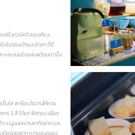
ฝรั่งเรามีครัวซองค์แบะ
ปังในตอนเช้าแบบไทยๆ ที่ดี
วลา และขนมปังแผ่นพร้อมเตาปิ้ง
้ำแข็งใส พาย้อนวันวานให้หวน
หาร 3 สี ได้แก่ ฟักทอง เผือก
ก้ว เมนูขนมหวานหากินยาก และ
ำลังดีอร่อยสุดๆ ความสนุกของ