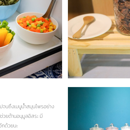
ม ไปจนถึงเมนูน้ำสมุนไพรอย่าง
่วยต้านอนุมูลอิสระ มี
อีกด้วยนะ