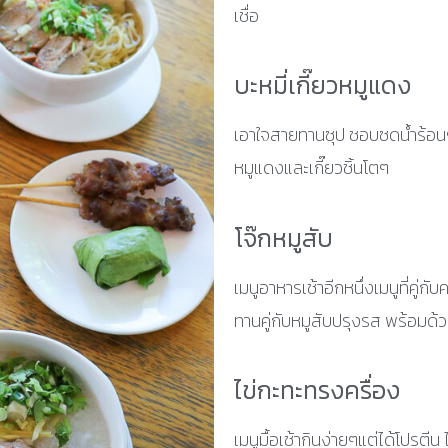
เชื่อ
บะหมี่เกี๊ยวหมูแดง
เอาใจสายทานซุป ชอบซดน้ำร้อนๆ
หมูแดงและเกี๊ยวชิ้นโตๆ
โจ๊กหมูสับ
เมนูอาหารเช้าอีกหนึ่งเมนูที่คู่ก
ทานคู่กับหมูสับปรุงรส พร้อมด้
ไข่กะทะทรงครื่อง
เมนูมื้อเช้ากินง่ายๆแต่ได้โปรตี