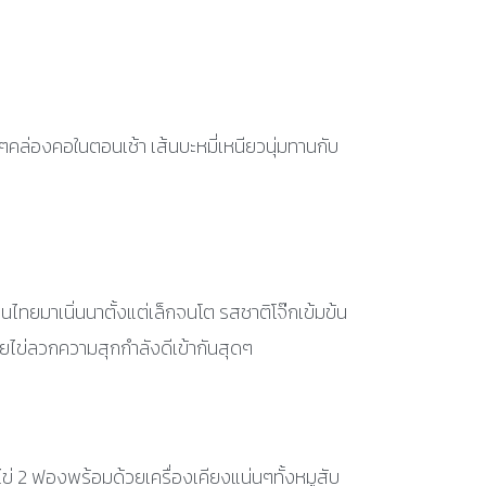
คล่องคอในตอนเช้า เส้นบะหมี่เหนียวนุ่มทานกับ
ับคนไทยมาเนิ่นนาตั้งแต่เล็กจนโต รสชาติโจ๊กเข้มข้น
วยไข่ลวกความสุกกำลังดีเข้ากันสุดๆ
น ไข่ 2 ฟองพร้อมด้วยเครื่องเคียงแน่นๆทั้งหมูสับ