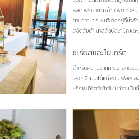
สลัด พริกหยวก ข้าวโพด ถั่วลั
ตามความชอบบ ทีเด็ดอยู่ที่น้ำลัดข
สลัดส้มตำ น้ำสลัดบัลซามิก และ
ซีเรียลและโยเกิร์ต
สำหรับคนที่อยากทานง่ายๆตอนเช้า
เลือก 2 แบบได้แก่ คอนเฟลคและโก
หรือโยเกิร์ตก็เข้ากันไม่ว่าจะเป็