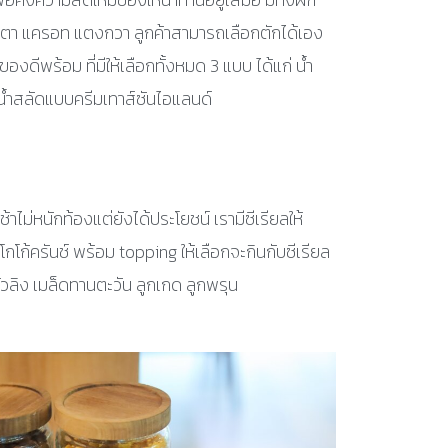
นเตา แครอท แตงกวา ลูกค้าสามารถเลือกตักได้เอง
องดีพร้อม ที่มีให้เลือกทั้งหมด 3 แบบ ได้แก่ น้ำ
น้ำสลัดแบบครีมเทาส์ซันไอแลนด์
ไม่หนักท้องแต่ยังได้ประโยชน์ เรามีซีเรียลให้
โก้ครันช์ พร้อม topping ให้เลือกจะกินกับซีเรียล
นถั่วลิง เมล็ดทานตะวัน ลูกเกด ลูกพรุน