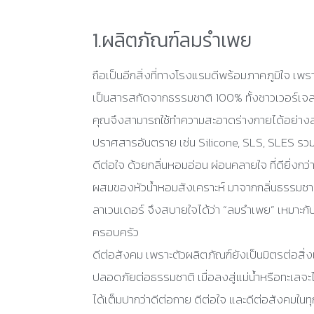
1.ผลิตภัณฑ์ลมรำเพย
ถือเป็นอีกสิ่งที่ทางโรงแรมดีพร้อมภาคภูมิใจ เพร
เป็นสารสกัดจากธรรมชาติ 100% ทั้งชาวเวอร์เจล
คุณจึงสามารถใช้ทำความสะอาดร่างกายได้อย่างส
ปราศสารอันตราย เช่น Silicone, SLS, SLES รวม
ดีต่อใจ ด้วยกลิ่นหอมอ่อน ผ่อนคลายใจ ที่ดียิ่งกว่านั
ผสมของหัวน้ำหอมสังเคราะห์ มาจากกลิ่นธรรมชาต
ลาเวนเดอร์ จึงสบายใจได้ว่า “ลมรำเพย” เหมาะก
ครอบครัว
ดีต่อสังคม เพราะตัวผลิตภัณฑ์ยังเป็นมิตรต่อสิ่
ปลอดภัยต่อธรรมชาติ เมื่อลงสู่แม่น้ำหรือทะเลจะไม่
ได้เต็มปากว่าดีต่อกาย ดีต่อใจ และดีต่อสังคมในทุกค