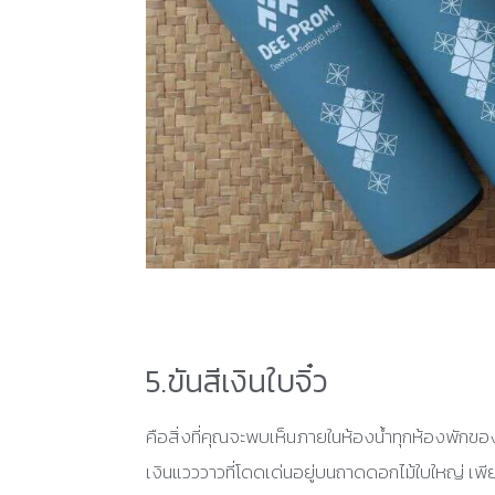
5.ขันสีเงินใบจิ๋ว
คือสิ่งที่คุณจะพบเห็นภายในห้องน้ำทุกห้องพักข
เงินแวววาวที่โดดเด่นอยู่บนถาดดอกไม้ใบใหญ่ เพียง