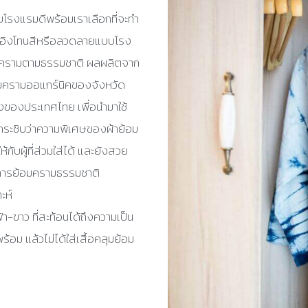
ับโรงแรมดีพร้อมเราเลือกที่จะทำ
ไม่อิงโทนสีหรือลวดลายแบบโรง
อมครามตามธรรมชาติ ผลผลิตจาก
้อมครามออแกร์นิคของจังหวัด
่งของประเทศไทย เพื่อนำมาใช้
บกระซิบว่าความพิเศษของผ้าย้อม
ับผู้ที่ส่วมใส่ได้ และยังสวย
วนการย้อมครามธรรมชาติ
ะห์
้า-ขาว ที่สะท้อนได้ถึงความเป็น
อม แล้วไม่ได้ใส่เสื้อคลุมย้อม