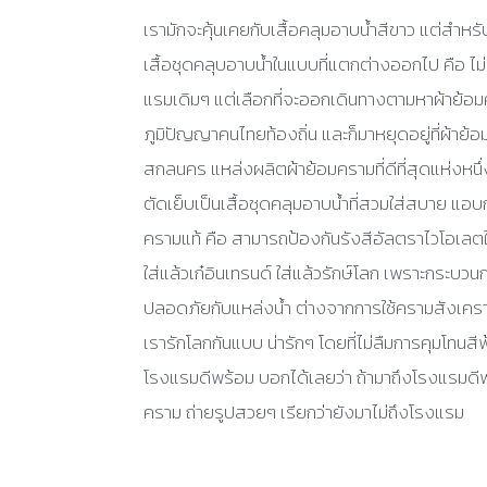
เรามักจะคุ้นเคยกับเสื้อคลุมอาบน้ำสีขาว แต่สำหร
เสื้อชุดคลุบอาบน้ำในแบบที่แตกต่างออกไป คือ 
แรมเดิมๆ แต่เลือกที่จะออกเดินทางตามหาผ้าย้
ภูมิปัญญาคนไทยท้องถิ่น และก็มาหยุดอยู่ที่ผ้าย
สกลนคร แหล่งผลิตผ้าย้อมครามที่ดีที่สุดแห่งหนึ
ตัดเย็บเป็นเสื้อชุดคลุมอาบน้ำที่สวมใส่สบาย แอ
ครามแท้ คือ สามารถป้องกันรังสีอัลตราไวโอเลตให้ก
ใส่แล้วเก๋อินเทรนด์ ใส่แล้วรักษ์โลก เพราะกระบ
ปลอดภัยกับแหล่งน้ำ ต่างจากการใช้ครามสังเครา
เรารักโลกกันแบบ น่ารักๆ โดยที่ไม่ลืมการคุมโทนสีฟ
โรงแรมดีพร้อม บอกได้เลยว่า ถ้ามาถึงโรงแรมดีพร้
คราม ถ่ายรูปสวยๆ เรียกว่ายังมาไม่ถึงโรงแรม