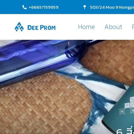
+66657159959
503/24 Moo 9 Nongpr
Home
About
6 สิ