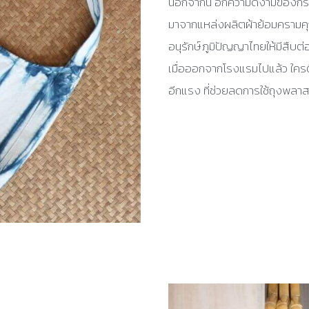
นอกจากนี้ อีกความดีงามของกระ
มาจากแหล่งผลิตผ้าย้อมครามค
อนุรักษ์ภูมิปัญญาไทยให้มีสืบต่
เมื่อออกจากโรงแรมไปแล้ว ใครติด
อีกแรง ที่ช่วยลดการใช้ถุงพลาสต