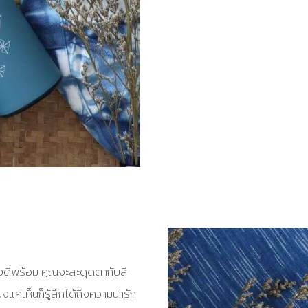
องดีพร้อม คุณจะสะดุดตากับสี
แค่เห็นก็รู้สึกได้ถึงความน่ารัก