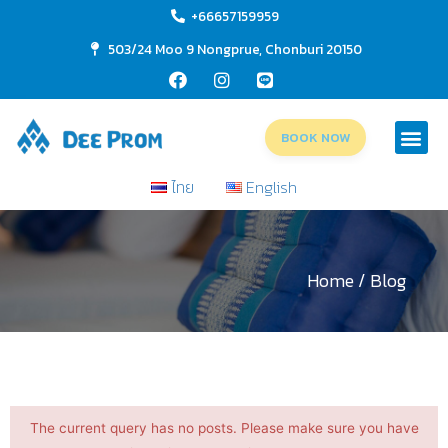
+66657159959
503/24 Moo 9 Nongprue, Chonburi 20150
BOOK NOW
ไทย
English
Home / Blog
The current query has no posts. Please make sure you have