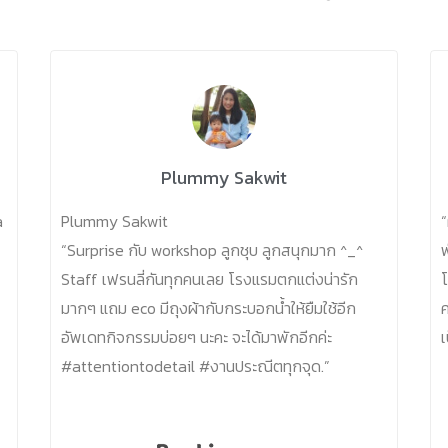
Plummy Sakwit
a
Plummy Sakwit
“
“Surprise กับ workshop ลูกชุบ ลูกสนุกมาก ^_^
พ
Staff เฟรนลี่กันทุกคนเลย โรงแรมตกแต่งน่ารัก
มากๆ แถม eco มีถุงผ้ากับกระบอกน้ำให้ยืมใช้อีก
ค
อัพเดทกิจกรรมบ่อยๆ นะคะ จะได้มาพักอีกค่ะ
เ
#attentiontodetail #งานประณีตทุกจุด.”