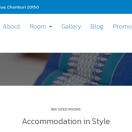
ue, Chonburi 20150
About
Room
Gallery
Blog
Promo
BIG SIZED ROOMS
Accommodation in Style