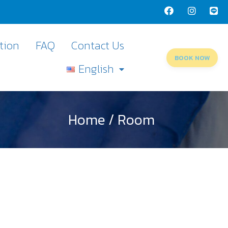
tion
FAQ
Contact Us
BOOK NOW
English
Home / Room