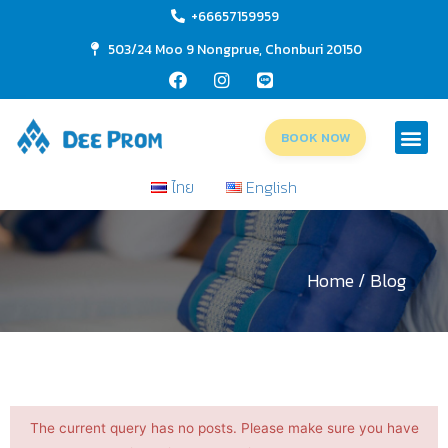
+66657159959
503/24 Moo 9 Nongprue, Chonburi 20150
BOOK NOW
ไทย
English
Home / Blog
The current query has no posts. Please make sure you have