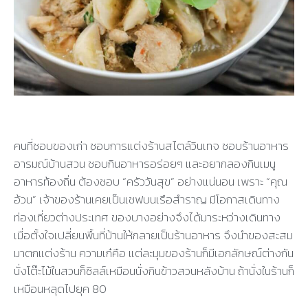
คนที่ชอบของเก่า ชอบการแต่งร้านสไตล์วินเทจ ชอบร้านอาหาร
อารมณ์บ้านสวน ชอบกินอาหารอร่อยๆ และอยากลองกินเมนู
อาหารท้องถิ่น ต้องชอบ “ครัววันสุข” อย่างแน่นอน เพราะ “คุณ
อ้วน” เจ้าของร้านเคยเป็นเชฟบนเรือสำราญ มีโอกาสเดินทาง
ท่องเที่ยวต่างประเทศ ของบางอย่างจึงได้มาระหว่างเดินทาง
เมื่อตั้งใจเปลี่ยนพื้นที่บ้านให้กลายเป็นร้านอาหาร จึงนำของสะสม
มาตกแต่งร้าน ความเก๋คือ แต่ละมุมของร้านก็มีเอกลักษณ์ต่างกัน
นั่งโต๊ะไม้ในสวนก็ชิลล์เหมือนนั่งกินข้าวสวนหลังบ้าน ถ้านั่งในร้านก็
เหมือนหลุดไปยุค 80