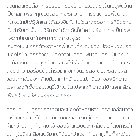
ส่วนคอนเซปต์อาหารอร่อยๆ ของร้านครัววันสุข เน้นเมนูพื้นบ้าน
เป็นหลัก เพราะคุณอ้วนอยากจะรักษาอาหารต้นตำรับพื้นบ้านให้
คนเจนใหม่ได้รู้จักและได้ลองชิมกัน ไม่ใช่แค่สูตรอาหารที่ยึดตาม
ต้นตำรับเท่านั้น แต่วิธีการทำวัตถุดิบก็นำความรู้จากการเป็นเชฟ
และภูมิปัญญาไทยๆ มาใช้ในการปรุงอาหาร
เริ่มสั่งเมนูแรกก็ต้องอาหารพื้นบ้านดั้งเดิมของเมืองหนองปรือ
“แกงไก่บ้านลูกกล้วย” เนื่องจากเมื่อก่อนพื้นที่ละแวกนี้เป็นทุ่งนา
คนท้องถิ่นนิยมปลูกกล้วย เลี้ยงไก่ จึงนำวัตถุดิบที่มีมาทำอาหาร
ส่งต่อความอร่อยต้นตำรับมาถึงทุกวันนี้ รสชาติและรสสัมผัส
ของลูกกล้วยจะคล้ายมันเทศ ไก่บ้านนุ่มไม่เหนียว เจอพริกแกง
โขลกเองที่เด็ดของเมนูนี้เข้าไป ไม่แปลกใจที่ แกงไก่บ้านลูกกล้วย
เพิ่งคว้ารางวัลเมนูอร่อยมาครอง
ต่อกันที่เมนู “คู่รัก” รสชาติของแกงคั่วหอยหวานที่กลมกล่อมจาก
เครื่องแกงและได้ความมันจากกะทิสด กินคู่กันกับปลาทูที่มีความ
เค็มกว่าปลาทูที่คุ้นเคย เจ้าของร้านแอบบอกเคล็ดลับ โดยการนำ
ปลาทูไปนึ่งเกลือในปริมาณที่น้อยกว่าเวลาทำปลาทูเค็ม ก็จะได้ปลา