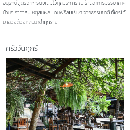
อนุรักษ์สูตรอาหารดั้งเดิมไว้ทุกประการ ณ ร้านอาหารบรรยากาศ
บ้านๆ ราคาสมเหตุสมผล แถมฟรีลมเย็นๆ จากธรรมชาติ ที่ใครได้
มาลองต้องกลับมาซ้ำทุกราย
ครัววันศุกร์