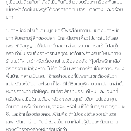
ทูเนื้อแน่นติดเค็มกำลังดีเมื่อกินกับข้าวสวยร้อนๆ หรือจะกินแบบ
เมี่ยงห่อด้วยใบชะพลูก็ได้อีกรสชาติที่แปลก แตกต่าง และอร่อย
มาก
“ปลาหมึกผัดไข่เค็ม” เมนูที่เซอร์ไพรส์กับความนิ่มของปลาหมึก
มาก ลืมความรู้สึกของปลาหมึกเหนียวๆ เคี้ยวไม่ขาดไปได้เลย
เพราะที่นี่อนุญาตให้ปลาหมึกสดๆ ส่งตรงจากทะเลเข้าไปอยู่ใน
ครัวเท่านั้น รวมถึงอาหารทะเลทุกชนิดถ้าแวะค้างคืนที่ไหนมาทาง
ร้านไม่ให้ผ่านเข้าครัวเด็ดขาด! ไม่เชื่อลองสั่ง “กุ้งคั่วพริกเกลือ”
อีกสักจานเนื้อกุ้งหวานไม่ง้อน้ำจิ้ม เพราะทางร้านใช้บริการประมง
พื้นบ้าน กลายเป็นเสน่ห์อีกอย่างของที่นี่เพราะแขกต้องลุ้นว่า
แต่ละวันจะได้ปลาอะไรมา ก็โชคดีได้ชิมเมนูพิเศษจากปลาเหล่านั้น
หมายความว่า ต่อให้คุณมาเที่ยวพัทยาบ่อยแค่ไหน และแวะมาที่
ครัววันสุขเมื่อใด ไม่ต้องกลัวจะเจอเมนูหน้าเดิมๆ แน่นอน คุณ
อ้วนคอนเฟิร์มว่าบางเมนูอาจจะมีหรือไม่มีก็ได้ขึ้นอยู่กับวัตถุดิบนะ
จ๊ะ และอีกเรื่องต้องคอนเฟิร์มคือ ถ้าไม่จองโต๊ะล่วงหน้าโดย
เฉพาะวันเสาร์-อาทิตย์ ช่วงเย็นๆ มาเก้อไม่รู้ด้วยนะ ด้วยความ
หวังดีโทรจองล่วงหน้าก่อนดีกว่า