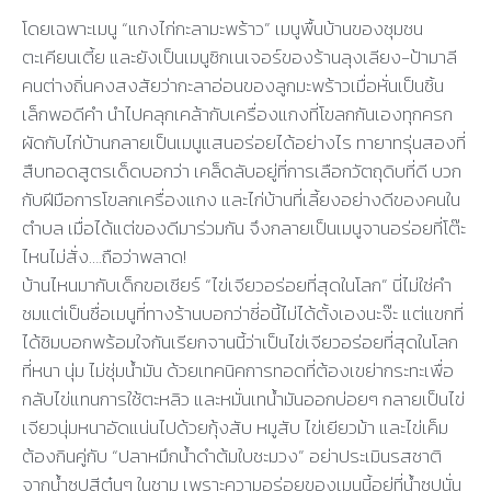
โดยเฉพาะเมนู “แกงไก่กะลามะพร้าว” เมนูพื้นบ้านของชุมชน
ตะเคียนเตี้ย และยังเป็นเมนูซิกเนเจอร์ของร้านลุงเลียง-ป้ามาลี
คนต่างถิ่นคงสงสัยว่ากะลาอ่อนของลูกมะพร้าวเมื่อหั่นเป็นชิ้น
เล็กพอดีคำ นำไปคลุกเคล้ากับเครื่องแกงที่โขลกกันเองทุกครก
ผัดกับไก่บ้านกลายเป็นเมนูแสนอร่อยได้อย่างไร ทายาทรุ่นสองที่
สืบทอดสูตรเด็ดบอกว่า เคล็ดลับอยู่ที่การเลือกวัตถุดิบที่ดี บวก
กับฝีมือการโขลกเครื่องแกง และไก่บ้านที่เลี้ยงอย่างดีของคนใน
ตำบล เมื่อได้แต่ของดีมาร่วมกัน จึงกลายเป็นเมนูจานอร่อยที่โต๊ะ
ไหนไม่สั่ง….ถือว่าพลาด!
บ้านไหนมากับเด็กขอเชียร์ “ไข่เจียวอร่อยที่สุดในโลก” นี่ไม่ใช่คำ
ชมแต่เป็นชื่อเมนูที่ทางร้านบอกว่าชี่อนี้ไม่ได้ตั้งเองนะจ๊ะ แต่แขกที่
ได้ชิมบอกพร้อมใจกันเรียกจานนี้ว่าเป็นไข่เจียวอร่อยที่สุดในโลก
ที่หนา นุ่ม ไม่ชุ่มน้ำมัน ด้วยเทคนิคการทอดที่ต้องเขย่ากระทะเพื่อ
กลับไข่แทนการใช้ตะหลิว และหมั่นเทน้ำมันออกบ่อยๆ กลายเป็นไข่
เจียวนุ่มหนาอัดแน่นไปด้วยกุ้งสับ หมูสับ ไข่เยียวม้า และไข่เค็ม
ต้องกินคู่กับ “ปลาหมึกน้ำดำต้มใบชะมวง” อย่าประเมินรสชาติ
จากน้ำซุปสีตุ๋นๆ ในชาม เพราะความอร่อยของเมนูนี้อยู่ที่น้ำซุปนั่น