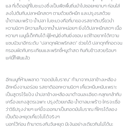
แล ที่เด็ดอยู่ที่ใบชะมวงซึ่งเป็นพืชพื้นถิ่นนำไปซอยหยาบๆ ก่อนใส่
ลงไปต้มกับปลาหมึกสดๆ ตามด้วยดีหมึก และปรุงรสด้วย
น้ำตาลมะพร้าว น้ำปลา ใบชะมวงคือที่มาของรสชาติเปรี้ยวนำ
หวานนิดๆ มีความเค็มจากน้ำปลาหน่อยๆ ยิ่งได้ปลาหมึกสดๆ เนื้อ
หวานๆ เมนูนี้เด็กกินได้ ผู้ใหญ่ยิ่งกินยิ่งชอบ แต่ถ้าอยากได้ความ
แซบนัวมาอีกระดับ “ปลาดุกผัดพริกสด” ช่วยได้ ปลาดุกที่ทอดจน
กรอบผัดกับกระเทียมและพริกขี้หนูตำสด กินกับข้าวสวยร้อนๆ
แค่นี้ก็ฟินแล้ว
อีกเมนูที่ห้ามพลาด “ทอดมันโบราณ” ทำมาจากปลาข้างเหลือง
อีกหนึ่งจานอร่อย รสชาติออกหวานนิดๆ เคี้ยวหนึบหนับเพราะ
เป็นสูตรไร้แป้ง นำปลาข้างเหลืองมาตำจนละเอียด คลุกเคล้ากับ
เครื่องแกงสูตรเฉพาะ ปรุงด้วยเกลือ น้ำตาลมะพร้าว ใครจะเชื่อ
ว่าวิธีปรุงง่ายๆ แค่นี้จะออกมาเป็นทอดมันโบราณ ที่ใครได้ลอง
เป็นต้องหยุดเคี้ยวไม่ได้จริงๆ
บอกไว้ก่อน ถ้ามาตรงกับวันหยุด มีเงินอย่างเดียวกินไม่ได้นะ