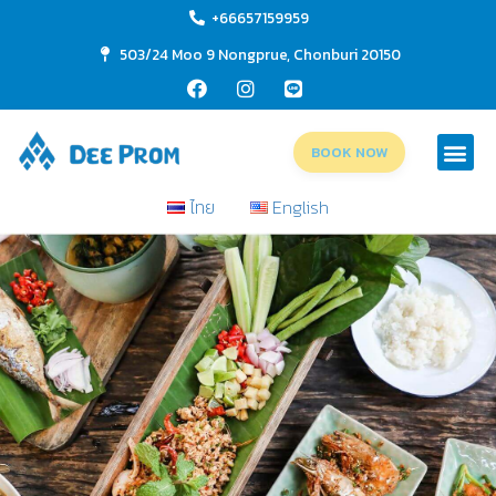
+66657159959
503/24 Moo 9 Nongprue, Chonburi 20150
BOOK NOW
ไทย
English