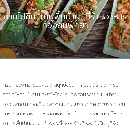
ชวนไปชิม “เมนูพื้นบ้าน” ที่ร้านอาหาร
ท้องถิ่นพัทยา
ทริปเที่ยวพัทยาของคุณจะสนุกยิ่งขึ้น หากมีลิสต์ร้านอาหารอ
ร่อยๆ ให้ตามไปกิน และถ้าให้โรงแรมดีพร้อม พัทยา แนะนำร้าน
อร่อยพัทยาแล้วล่ะก็ ขอพาคุณเปลี่ยนบรรยากาศจากบรรดาร้าน
อาหารริมทะเลพัทยา หรืออาหารซีฟู้ด ไปเปิดประสบการณ์ใหม่ ชิม
อาหารพื้นบ้านขนานแท้ เพราะทั้งสองร้านที่จะพาไปมีเมนูที่ยัง